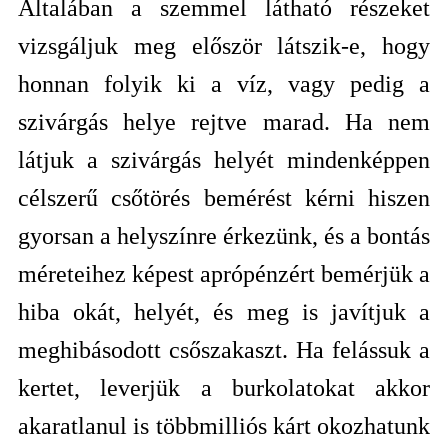
Általában a szemmel látható részeket
vizsgáljuk meg először látszik-e, hogy
honnan folyik ki a víz, vagy pedig a
szivárgás helye rejtve marad. Ha nem
látjuk a szivárgás helyét mindenképpen
célszerű csőtörés bemérést kérni hiszen
gyorsan a helyszínre érkezünk, és a bontás
méreteihez képest aprópénzért bemérjük a
hiba okát, helyét, és meg is javítjuk a
meghibásodott csőszakaszt. Ha felássuk a
kertet, leverjük a burkolatokat akkor
akaratlanul is többmilliós kárt okozhatunk