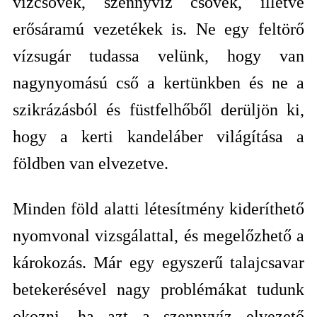
vízcsövek, szennyvíz csövek, illetve
erősáramú vezetékek is. Ne egy feltörő
vízsugár tudassa velünk, hogy van
nagynyomású cső a kertünkben és ne a
szikrázásból és füstfelhőből derüljön ki,
hogy a kerti kandeláber világítása a
földben van elvezetve.
Minden föld alatti létesítmény kideríthető
nyomvonal vizsgálattal, és megelőzhető a
károkozás. Már egy egyszerű talajcsavar
betekerésével nagy problémákat tudunk
okozni, ha azt a szennyvíz elvezető